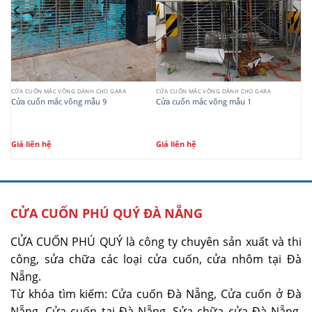
CỬA CUỐN MẮC VÕNG DÀNH CHO GARA
CỬA CUỐN MẮC VÕNG DÀNH CHO GARA
Cửa cuốn mắc võng mẫu 9
Cửa cuốn mắc võng mẫu 1
Giá liên hệ
Giá liên hệ
CỬA CUỐN PHÚ QUÝ ĐÀ NẴNG
CỬA CUỐN PHÚ QUÝ là công ty chuyên sản xuất và thi
công, sửa chữa các loại cửa cuốn, cửa nhôm tại Đà
Nẵng.
Từ khóa tìm kiếm: Cửa cuốn Đà Nẵng, Cửa cuốn ở Đà
Nẵng, Cửa cuốn tại Đà Nẵng. Sửa chữa cửa Đà Nẵng,